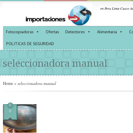
en Peru Lima Cusco Ar
Fotocopiadoras
Ofertas
Detectores
Alimentaria
Co
POLITICAS DE SEGURIDAD
seleccionadora manual
Home
»
seleccionadora manual
0
0