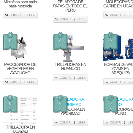
Microfono para radio
PELADORA DE
MOLEDORAS 
base motorola
PAPAS EN TODO EL
CARNE EN UCAY
PERU
COMPRA
LEER
COMPRA
LE
COMPRA
LEER
0
0
0
0
0
0
PROCESADOR DE
TRILLADORAS EN
BOMBAS DE VAC
VEGETALES EN
HUANUCO
QVMS EN
AYACUCHO
AREQUIPA
COMPRA
LEER
COMPRA
LEER
COMPRA
LE
0
0
0
0
0
0
TRILLADORA EN
TRILLADORAS 
APURIMAC
PUNO
COMPRA
LEER
COMPRA
LE
TRILLADORA EN
UCAYALI