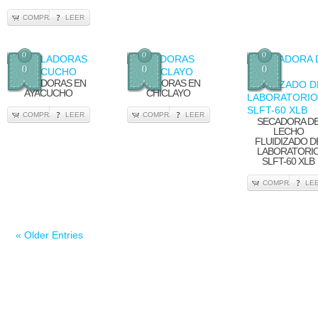
COMPRA
LEER
0
0
0
0
0
0
TRILLADORAS EN
BATIDORAS EN
AYACUCHO
CHICLAYO
COMPRA
LEER
COMPRA
LEER
SECADORA D
LECHO
FLUIDIZADO D
LABORATORI
SLFT-60 XLB
COMPRA
LE
« Older Entries