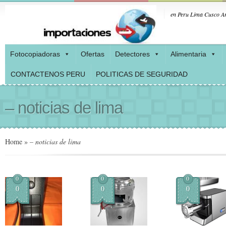
en Peru Lima Cusco Ar
Fotocopiadoras
Ofertas
Detectores
Alimentaria
CONTACTENOS PERU
POLITICAS DE SEGURIDAD
– noticias de lima
Home
»
– noticias de lima
0
0
0
0
0
0